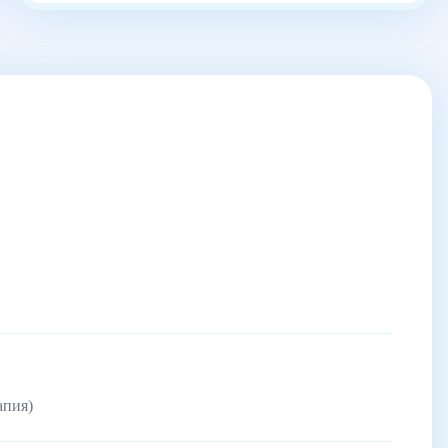
апия)