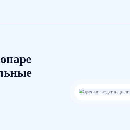
ионаре
льные