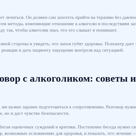
чет лечиться. Он должен сам захотеть прийти на терапию без давл
уем методы, изменяющие отношение к алкоголю и последствиям за
у так, чтобы алкоголик знал, что его слышат и понимают.
иной стороны и увидеть, что запои губят здоровье. Психиатр дает
 реакции и дать пациенту ощущение контроля над ситуацией.
говор с алкоголиком: советы 
я, им нужно заранее подготовиться к сопротивлению. Разговор нужн
, но и даст чувство безопасности.
збегая оценочных суждений и критики. Постепенно беседа нужно с
, возможных осложнениях для здоровья, и показать, что лечение —