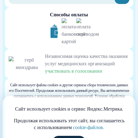
Способы оплаты
Независимая оценка качества оказания
услуг медицинских организаций
участвовать в голосовании
Сайт использует файлы cookies и другие сервисы сбора технических данных
его Посетителей. Продолжая использовать данный ресурс, Вы автоматически
соглашаетесь с использованием данных технологий. Условия обработки
данных Посетителей сайта см. в Политике конфиденциальности. Если Вы не
согласны с подобными условиями, просим покинуть наш Сайт.
Сайт использует cookies и сервис Яндекс.Метрика.
Весь контент, размещенный на информационном ресурсе, предназначен для
личного ознакомления и не является офертой
Продолжая использовать этот сайт, вы соглашаетесь
Информация сайта не может служить источником постановки диагноза и
с использованием
cookie-файлов.
назначения лечения.
Сайт принадлежит частной компании, не размещающей на нём рекламу. Не