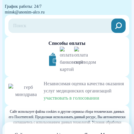
График работы: 24/7
minsk@anonim-alco.ru
Способы оплаты
Независимая оценка качества оказания
услуг медицинских организаций
участвовать в голосовании
Сайт использует файлы cookies и другие сервисы сбора технических данных
его Посетителей. Продолжая использовать данный ресурс, Вы автоматически
соглашаетесь с использованием данных технологий. Условия обработки
данных Посетителей сайта см. в Политике конфиденциальности. Если Вы не
согласны с подобными условиями, просим покинуть наш Сайт.