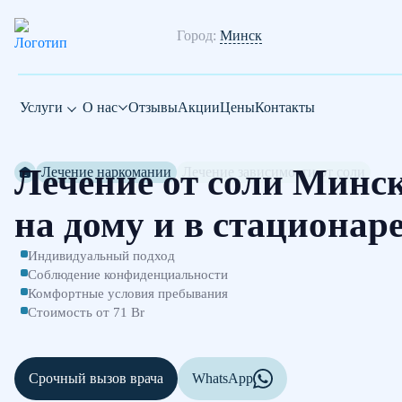
Город:
Минск
Услуги
О нас
Отзывы
Акции
Цены
Контакты
Лечение от соли Минс
Лечение наркомании
Лечение зависимости от соли
на дому и в стационар
Индивидуальный подход
Соблюдение конфиденциальности
Комфортные условия пребывания
Стоимость от 71 Br
Срочный вызов врача
WhatsApp