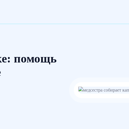
ке: помощь
е