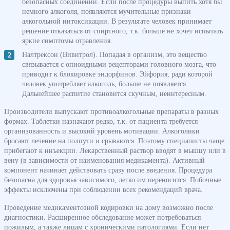
безопасных соединений. Если после процедуры выпить хотя бы
немного алкоголя, появляются мучительные признаки
алкогольной интоксикации. В результате человек принимает
решение отказаться от спиртного, т.к. больше не хочет испытать
яркие симптомы отравления.
Налтрексон (Вивитрол). Попадая в организм, это вещество
связывается с опиоидными рецепторами головного мозга, что
приводит к блокировке эндорфинов. Эйфория, ради которой
человек употребляет алкоголь, больше не появляется.
Дальнейшее распитие становится скучным, неинтересным.
Производители выпускают противоалкогольные препараты в разных
формах. Таблетки назначают редко, т.к. от пациента требуется
организованность и высокий уровень мотивации. Алкоголики
бросают лечение на полпути и срываются. Поэтому специалисты чаще
прибегают к инъекции. Лекарственный раствор вводят в мышцу или в
вену (в зависимости от наименования медикамента). Активный
компонент начинает действовать сразу после введения. Процедура
безопасна для здоровья зависимого, легко им переносится. Побочные
эффекты исключены при соблюдении всех рекомендаций врача.
Проведение медикаментозной кодировки на дому возможно после
диагностики. Расширенное обследование может потребоваться
пожилым, а также лицам с хроническими патологиями. Если нет