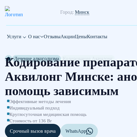
Город:
Минск
Услуги
О нас
Отзывы
Акции
Цены
Контакты
Кодирование препарат
Лечение алкоголизма
Кодирование Аквилонг
Аквилонг Минске: ан
помощь зависимым
Эффективные методы лечения
Индивидуальный подход
Круглосуточная медицинская помощь
Стоимость от 136 Br
Срочный вызов врача
WhatsApp