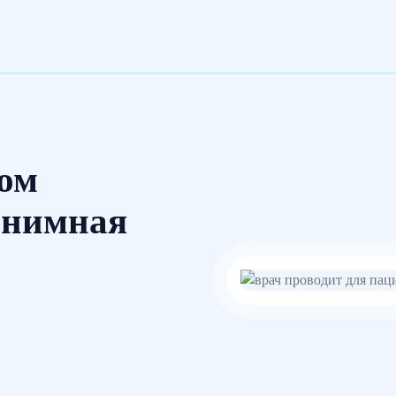
ом
онимная