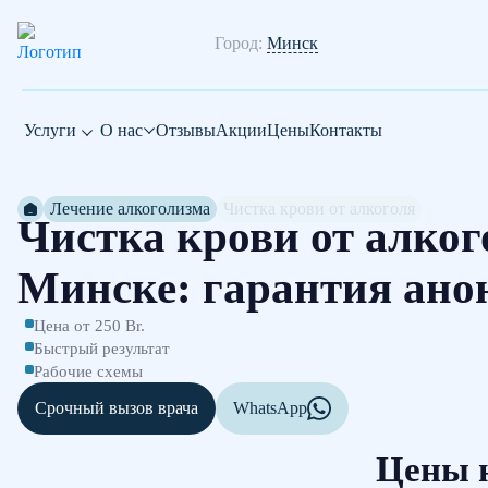
Город:
Минск
Услуги
О нас
Отзывы
Акции
Цены
Контакты
Лечение алкоголизма
Чистка крови от алкоголя
Чистка крови от алког
Минске: гарантия ано
Цена от 250 Br.
Быстрый результат
Рабочие схемы
Срочный вызов врача
WhatsApp
Цены н