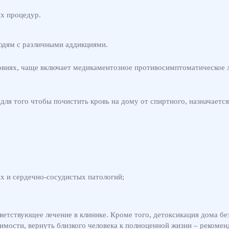
х процедур.
юдям с различными аддикциями.
овиях, чаще включает медикаментозное противосимптоматическое л
для того чтобы почистить кровь на дому от спиртного, назначаетс
их и сердечно-сосудистых патологий;
етствующее лечение в клинике. Кроме того, детоксикация дома бе
симости, вернуть близкого человека к полноценной жизни – рекомен