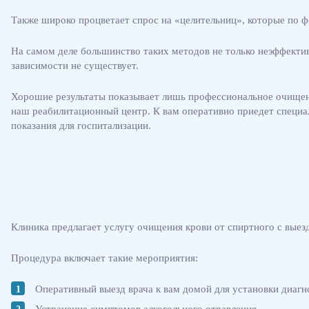
Также широко процветает спрос на «целительниц», которые по ф
На самом деле большинство таких методов не только неэффектив
зависимости не существует.
Хорошие результаты показывает лишь профессиональное очищение
наш реабилитационный центр. К вам оперативно приедет специа
показания для госпитализации.
Клиника предлагает услугу очищения крови от спиртного с выез
Процедура включает такие мероприятия:
Оперативный выезд врача к вам домой для установки диагно
Устранение симптомов алкогольного отравления.