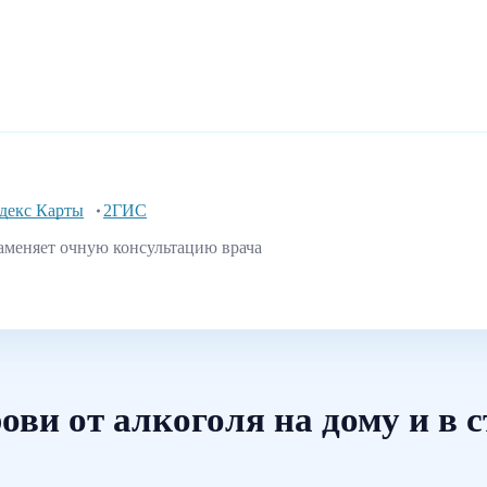
декс Карты
2ГИС
аменяет очную консультацию врача
ови от алкоголя на дому и в 