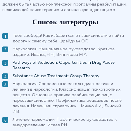
должен быть частью комплексной программы реабилитации,
включающей психотерапию и социальную адаптацию.»
Список литературы
Твоя свобода! Как избавиться от зависимости и найти
дорогу к самому себе. Фрейдман О.Г.
Наркология. Национальное руководство. Краткое
издание. Иванец Н.Н., Винникова М.А.
Pathways of Addiction: Opportunities in Drug Abuse
Research
.
Substance Abuse Treatment: Group Therapy
.
Наркология. Современные методы диагностики и
лечения в наркологии. Классификация психотропных
веществ. Основные правила реабилитации лиц с
наркозависимостью. Профилактика рецедивов после
лечения. Новейший справочник Минко.А.И., Линский
И.В.
Лечение наркомании. Практическое руководство к
выздоровлению. Исаев Р.Н.