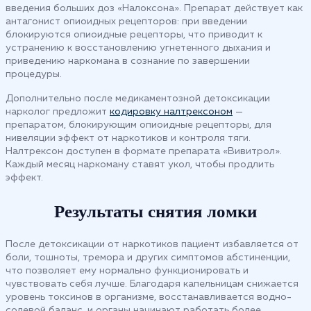
введения больших доз «Налоксона». Препарат действует как
антагонист опиоидных рецепторов: при введении
блокируются опиоидные рецепторы, что приводит к
устранению к восстановлению угнетенного дыхания и
приведению наркомана в сознание по завершении
процедуры.
Дополнительно после медикаментозной детоксикации
нарколог предложит
кодировку налтрексоном
—
препаратом, блокирующим опиоидные рецепторы, для
нивеляции эффект от наркотиков и контроля тяги.
Налтрексон доступен в формате препарата «Вивитрол».
Каждый месяц наркоману ставят укол, чтобы продлить
эффект.
Результаты снятия ломки
После детоксикации от наркотиков пациент избавляется от
боли, тошноты, тремора и других симптомов абстиненции,
что позволяет ему нормально функционировать и
чувствовать себя лучше. Благодаря капельницам снижается
уровень токсинов в организме, восстанавливается водно-
солевой баланс, и органы начинают работать более